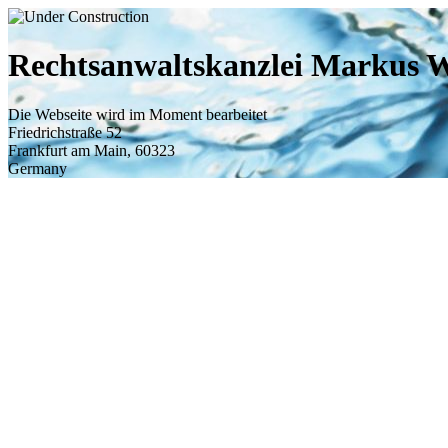
Rechtsanwaltskanzlei Markus W
Die Webseite wird im Moment bearbeitet
Friedrichstraße 52
Frankfurt am Main
,
60323
Germany